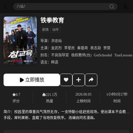
八仙！
铁拳教育
剧情
动作
导演：
洪忠灿
主演：
金武烈
李星民
秦基周
表志勋
贺营
别名：
不良指导官
极权教师(台)
GetSchooled
TrueLessons
语言：
韩语
立即播放
2026.06.05
1小时6分27秒
8.7
221.1万
评分
热度
上映时间
时间
简介：
校园里的尊重风气荡然无存，一支特勤小组赶抵现场，使出课本不会教的
手段，犀利果断、直截了当地恢复秩序。 改编自同名漫画。