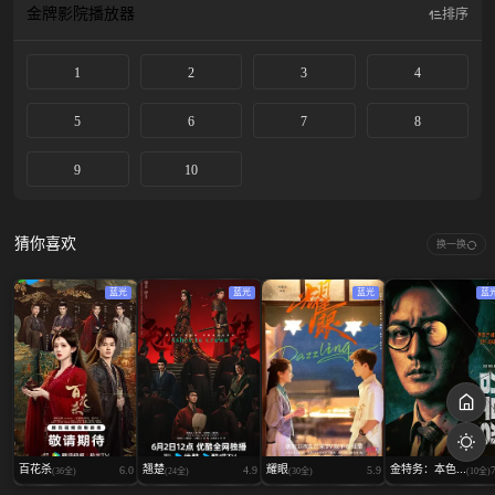
金牌影院
播放器
排序
1
2
3
4
5
6
7
8
9
10
猜你喜欢
换一换
蓝光
蓝光
蓝光
蓝
百花杀
翘楚
耀眼
金特务：本色...
6.0
4.9
5.9
(36全)
(24全)
(30全)
(10全)