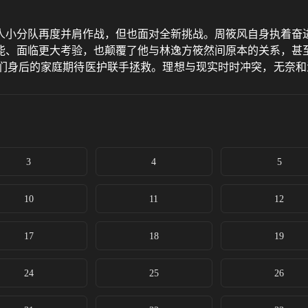
人小分队再度并肩作战，但也面对全新挑战。周筱风自身执着奋
能、面临更大考验，也颠覆了他与林逸方筱然间原本的关系，甚
们身后的家庭期待医护联手拯救。理想与现实时时冲突，无奈和
3
4
5
10
11
12
17
18
19
24
25
26