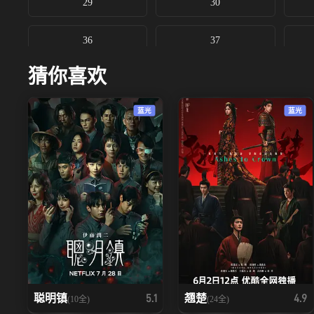
29
30
36
37
猜你喜欢
蓝光
蓝光
聪明镇
翘楚
5.1
4.9
(10全)
(24全)