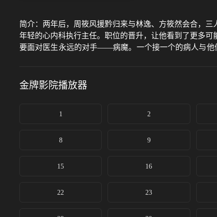
简介：
两年后，周筱风援黔归来与林逸、方筱然会合，三
年轻的心内科执行主任。职位的晋升，让他看到了更多可
要面对医生永远的对手——病魔。一个接一个的病人与他
继续保持着“问心无愧”。
金牌影院
播放器
1
2
8
9
15
16
22
23