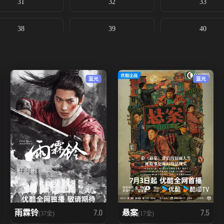
31
32
33
38
39
40
蓝光
蓝光
雨霖铃
悬案
7.0
7.5
(37全)
(17全)