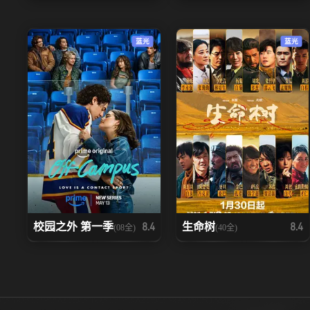
蓝光
蓝光
校园之外 第一季
生命树
8.4
8.4
(08全)
(40全)