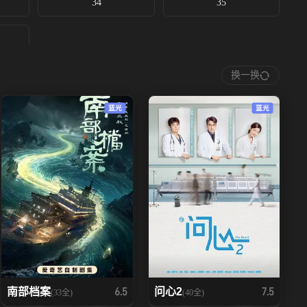
34
35
换一换
蓝光
蓝光
南部档案
问心2
6.5
7.5
(33全)
(40全)