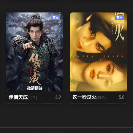
蓝光
蓝光
佳偶天成
这一秒过火
6.9
5.0
(40全)
(33全)