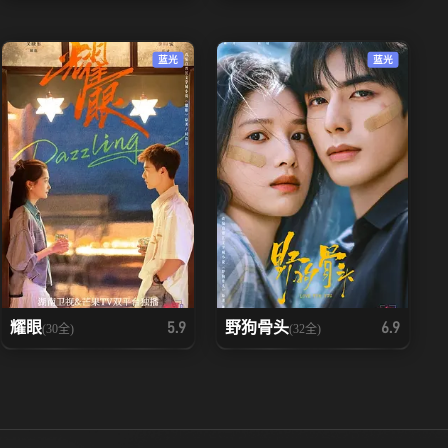
蓝光
蓝光
耀眼
野狗骨头
5.9
6.9
(30全)
(32全)