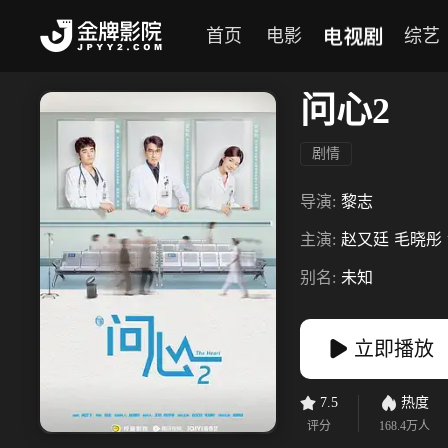
电视剧
首页
电影
综艺
问心2
剧情
导演:
黎志
主演:
赵又廷
毛晓彤
别名:
未知
立即播放
7.5
热度
评分
168.4万
人