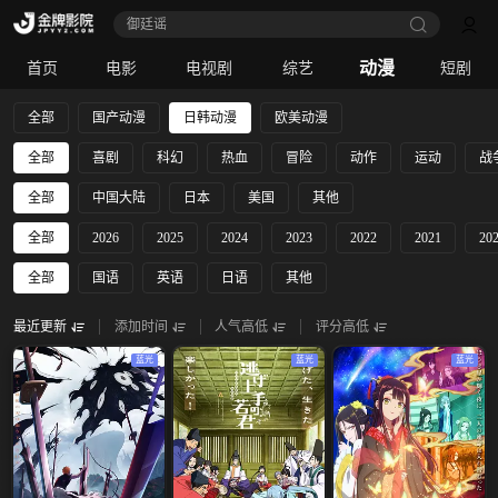
御廷谣‎
动漫
首页
电影
电视剧
综艺
短剧
全部
国产动漫
日韩动漫
欧美动漫
全部
喜剧
科幻
热血
冒险
动作
运动
战
全部
中国大陆
日本
美国
其他
全部
2026
2025
2024
2023
2022
2021
20
全部
国语
英语
日语
其他
最近更新
添加时间
人气高低
评分高低
蓝光
蓝光
蓝光