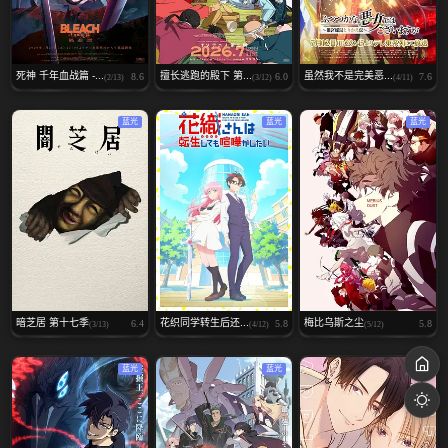
死神 千年血战篇 -...
擅长逃跑的殿下 第...
虽然我不是完美恶...
8.6
6.0
7.6
(2/13)
(3/12)
(4/11)
蓝光
蓝光
蓝光
暗芝居 第十七季
花织同学转生后还...
梅比乌斯之尘
6.4
5.8
5.8
(3/13)
(4/12)
(5/12)
蓝光
蓝光
蓝光