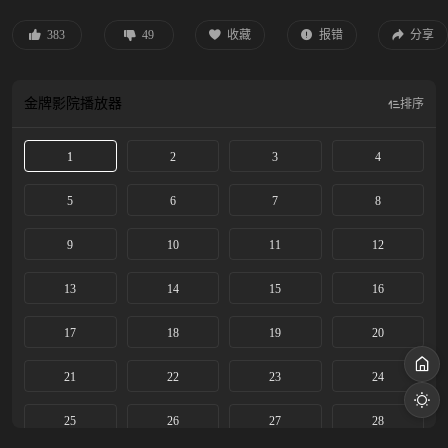
命。来到大学，苗靖勇敢告白，陈异却被卷入纵火案，成为关键证人，为保护苗
靖，他逼她离开了藤城，配合警方抓捕嫌犯。多年后，陈异经营着一家台球厅，
383
49
收藏
报错
分享
苗靖则为了好运物流的审计工作回到藤城。两人重逢，陈异因当年纵火案，对好
运老板张宾早就心存警惕，试图阻止苗靖前去工作未果。张宾的走私生意逐渐暴
露，为保护苗靖，陈异只能以身入局，两人并肩作战，配合警方对抗张宾。最
金牌影院
播放器
排序
终，张宾及其同伙受到法律制裁。身受重伤的陈异向苗靖告白，两人终成眷属。
该剧改编自小说《野狗骨头》。
1
2
3
4
5
6
7
8
9
10
11
12
13
14
15
16
17
18
19
20
21
22
23
24
25
26
27
28