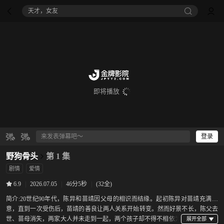
天才，女友
即将播放
登录
野狗骨头
第 1 集
剧情
爱情
|
2026.07.05
|
46分5秒
|
(32全)
6.9
简介:
20世纪90年代，陈异和苗靖因父母的相识而结缘。起初陈异对苗靖充满敌
意，直到一次受伤后，苗靖的善良让两人关系开始转变。然而好景不长，陈父去
世、苗母消失，两家大人并未走到一起，两个孩子却不得不相依为