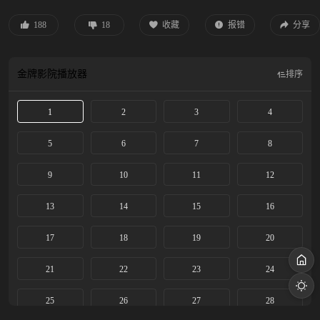
带领已解散的足球队参加联赛，不出意料被打得落花流水，多亏王法指教，才磕
磕绊绊赢下比赛。此后，林晚星劝说王法担任教练、凑齐队员、调和队内矛盾。
188
18
收藏
报错
分享
一切看似走向正轨时，王法、林晚星的旧日伤疤相继被揭开，两人皆选择逃避，
但最终还是互相谅解。孩子们的球赛决赛和高考逐步临近，二人联手帮助孩子们
重拾对足球的热爱，努力冲刺高考，走上追寻梦想的道路。
金牌影院
播放器
排序
1
2
3
4
5
6
7
8
9
10
11
12
13
14
15
16
17
18
19
20
21
22
23
24
25
26
27
28