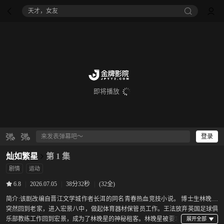
天才，女友
即将播放
登录
灿如繁星
第 1 集
剧情
运动
|
2026.07.05
|
38分32秒
|
(32全)
6.8
简介:
该剧改编自晋江文学城作者长洱的同名青春热血竞技小说。 博士生林晚星
突然回到老家，进入宏景八中，做起体育器材保管员工作。王法放弃英国足球俱
乐部教练工作回到宏景，成为了林晚星的神秘租客。林晚星被要求