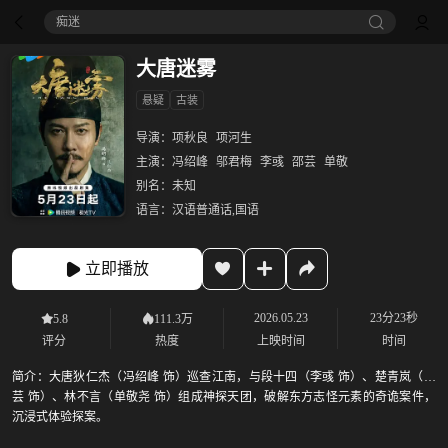
痴迷
大唐迷雾
悬疑
古装
导演：
项秋良
项河生
主演：
冯绍峰
邬君梅
李彧
邵芸
单敬
别名：
未知
语言：
汉语普通话,国语
立即播放
2026.05.23
23分23秒
5.8
111.3万
评分
热度
上映时间
时间
简介：
大唐狄仁杰（冯绍峰 饰）巡查江南，与段十四（李彧 饰）、楚青岚（邵
芸 饰）、林不言（单敬尧 饰）组成神探天团，破解东方志怪元素的奇诡案件，
沉浸式体验探案。