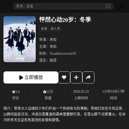
天才，女友
怦然心动20岁：冬季
爱情
真人秀
导演：
未知
主演：
未知
别名：
TwinkleLovevol.05
语言：
国语
立即播放
2026.03.24
1小时10分17秒
5.6
55万
评分
热度
上映时间
时间
简介：
带领大人边缘的少年们开启一个热闹非凡的寒假。带他们去往冷风过境的
山野间追逐日光，冲进白雪覆盖的森林里撒野打滚，在雪山脚下点燃篝火，在冰
冷的冬天见证炙热滚烫的友情和爱情。