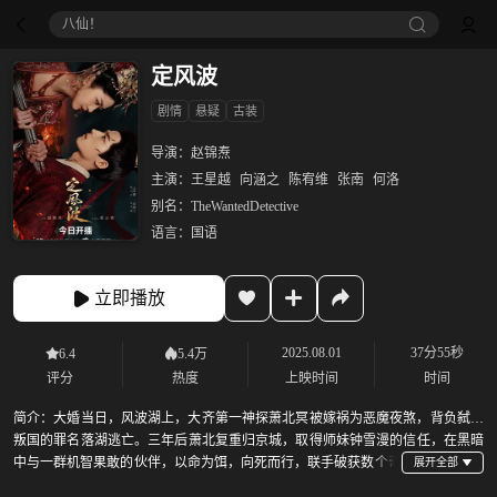
八仙！
定风波
剧情
悬疑
古装
导演：
赵锦焘
主演：
王星越
向涵之
陈宥维
张南
何洛
别名：
TheWantedDetective
语言：
国语
立即播放
2025.08.01
37分55秒
6.4
5.4万
评分
热度
上映时间
时间
简介：
大婚当日，风波湖上，大齐第一神探萧北冥被嫁祸为恶魔夜煞，背负弑师
叛国的罪名落湖逃亡。三年后萧北复重归京城，取得师妹钟雪漫的信任，在黑暗
中与一群机智果敢的伙伴，以命为饵，向死而行，联手破获数个奇
案，揭开夜煞真相，平定大齐风波，守护天下苍生。