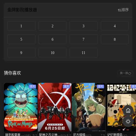
産的行為」を拒否すると 犯罪に等しい処罰を受けることになってしまう狂気の
島であった。 誇り高き童貞にして処女厨であった淳之介はこの条例に疑問を持
金牌影院
播放器
排序
ち、 自身と愛する妹の純潔を守るべく、 反交尾勢力・NLNS(No Love No Sex)
を立ち上げ、 ドスケベ条例の破壊を目指して動き始める――！ 「俺が…ドス
1
2
3
4
ケベ条例をぶっ潰す！」
5
6
7
8
9
10
11
猜你喜欢
换一换
蓝光
蓝光
蓝光
蓝
瑞克和莫蒂 ...
斩神之凡尘神...
尼古喵喵
记忆管理局
9.3
8.2
7.9
(10全)
(9/15)
(6/12)
(3/7)