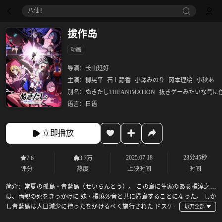
八仙！
拔作岛
动画
导演：
长山延好
主演：
柳晃平
石上静香
小澤みのり
冈本理绘
小秋あ
别名：
ぬきたしTHEANIMATION
抜きゲーみたいな島に
语言：
日语
立即播放
2025.07.18
23分45秒
7.6
3.7万
评分
热度
上映时间
时间
简介：
常夏の孤島・青藍島（せいらんとう）。 この島に生家のある橘淳之介
は、両親の死をきっかけに 妹・橘麻沙音と共に帰島することになった。 しか
し青藍島は人口減少に待ったをかけるべく施行された ドスケベ
条例によって、島中どこでもドスケベセックスが 許可・推奨されており、「性