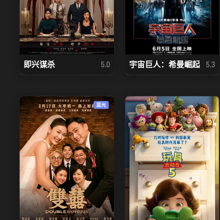
即兴谋杀
宇宙巨人：希曼崛起
5.0
5.3
蓝光