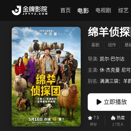
电影
首页
电视剧
综艺
绵羊侦探
喜剧
动作
悬
导演:
凯尔·巴尔达
主演:
休·杰克曼
尼可
别名:
满满三袋：羊
立即播放
7.5
热度
评分
2.7万
人