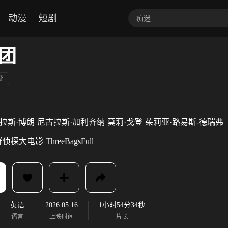
动漫
短剧
团
疑
拉斯·博朗
尼古拉斯·加利齐纳
莫莉·戈登
茱莉亚·路易斯-德瑞弗
群侦探大电影
ThreeBagsFull
英语
2026.05.16
1小时54分34秒
语言
上映时间
片长