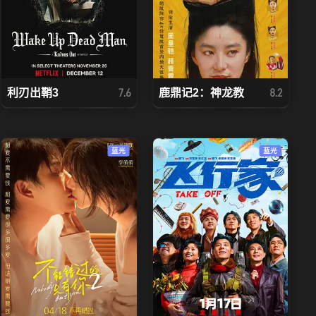
利刃出鞘3
鹿鼎记2：神龙教
7.6
8.2
蓝光
蓝光