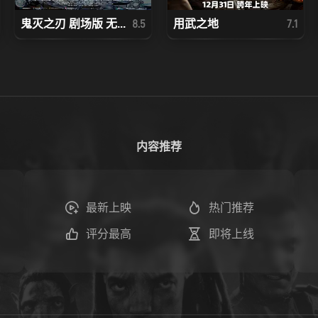
鬼灭之刃 剧场版 无...
用武之地
8.5
7.1
内容推荐
最新上映
热门推荐
评分最高
即将上线