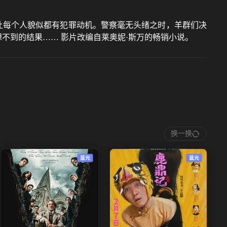
，让每个人貌似都有犯罪动机。警察毫无头绪之时，羊群们决
不到的结果…… 影片改编自莱奥妮·斯万的畅销小说。
换一换
蓝光
蓝光