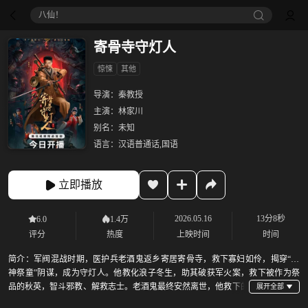
八仙！
寄骨寺守灯人
惊悚
其他
导演：
秦教授
主演：
林家川
别名：
未知
语言：
汉语普通话,国语
立即播放
2026.05.16
13分8秒
6.0
1.4万
评分
热度
上映时间
时间
简介：
军阀混战时期，医护兵老酒鬼返乡寄居寄骨寺，救下寡妇如伶，揭穿“山
神祭童”阴谋，成为守灯人。他教化浪子冬生，助其破获军火案，救下被作为祭
品的秋英，智斗邪教、解救志士。老酒鬼最终安然离世，他救下的
人皆投身革命。