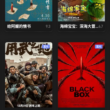
给阿嬷的情书
海绵宝宝：深海大冒...
9.3
6.7
蓝光
蓝光