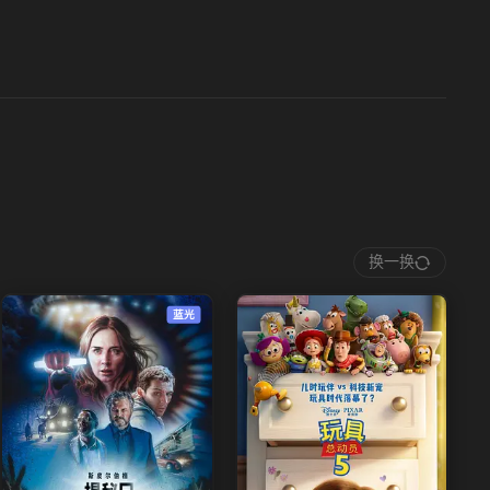
换一换
蓝光