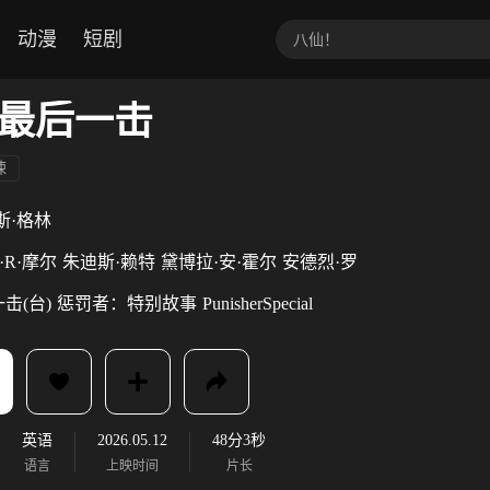
动漫
短剧
最后一击
悚
斯·格林
·R·摩尔
朱迪斯·赖特
黛博拉·安·霍尔
安德烈·罗
击(台)
惩罚者：特别故事
PunisherSpecial
英语
2026.05.12
48分3秒
语言
上映时间
片长