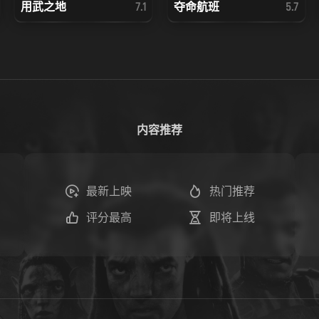
用武之地
夺命航班
7.1
5.7
内容推荐
最新上映
热门推荐
评分最高
即将上线