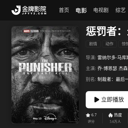
电影
首页
电视剧
综艺
惩罚者：
剧情
动作
惊
导演:
雷纳尔多·马库
主演:
乔·博恩瑟
杰森
别名:
制裁者：最后一
立即播放
6.7
热度
评分
5.6万
人