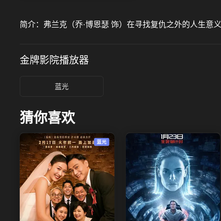
简介：
弗兰克（乔·博恩瑟 饰）在寻找复仇之外的人生意
金牌影院
播放器
蓝光
猜你喜欢
蓝光