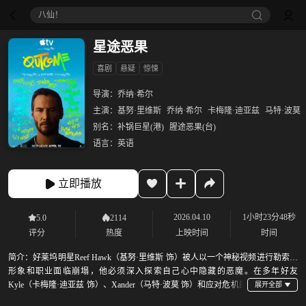
八仙！
星途恶果
喜剧
悬疑
惊悚
导演：
乔纳·希尔
主演：
基努·里维斯
乔纳·希尔
卡梅隆·迪亚兹
马特·波莫
别名：
补锅巨星(港)
腥途恶果(台)
语言：
英语
立即播放
2026.04.10
1小时23分48秒
5.0
2114
评分
热度
上映时间
时间
简介：
好莱坞明星Reef Hawk（基努·里维斯 饰）被人以一个神秘视频进行勒索，
形象和职业面临崩塌，他必须深入探索自己心中隐藏的恶魔。在多年好友
Kyle（卡梅隆·迪亚兹 饰）、Xander（马特·波莫 饰）和应对危机的
律师Ira（乔纳·希尔 饰）的帮助下，Reef展开了一场自我反省的旅程，要去补偿