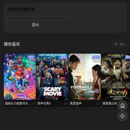
任何他可能辜负过的人，想搞清楚勒索者是谁。面临自己的过去，才能拯救自己
的未来。
金牌影院
播放器
蓝光
猜你喜欢
换一换
蓝光
蓝光
蓝光
蓝
超级马力欧银河大...
惊声尖笑6
真爱留声
搜查瑠公圳
7.0
4.9
7.1