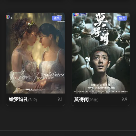
蓝光
蓝光
绘梦婚礼
莫得闲
9.1
9.9
(7/12)
(03全)