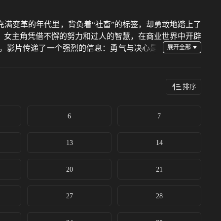
充满变革的年代里，背负着“社畜”的标签，却勇敢地踏上了
，女主角凭借不懈的努力和过人的智慧，在商业世界中开辟
。影片传递了一个强烈的信息：勇气与决心是
困顿到辉煌的华丽转身。
排序
6
7
13
14
20
21
27
28