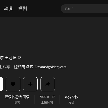
动漫
短剧
璇
王冠逸
赵
生八零：媳妇有点辣
Dreamofgoldenyears
汉语普通话,国语
2026.03.17
46分22秒
语言
上映时间
片长