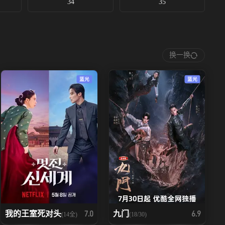
34
35
换一换
蓝光
蓝光
我的王室死对头
九门
7.0
6.9
(14全)
(18/30)