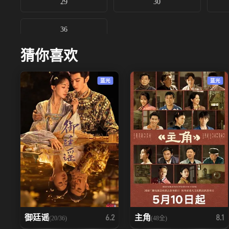
29
30
36
猜你喜欢
蓝光
蓝光
御廷谣‎
主角
6.2
8.1
(20/36)
(48全)