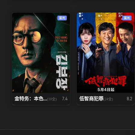
蓝光
蓝光
金特务：本色...
低智商犯罪
7.4
8.2
(10全)
(24全)