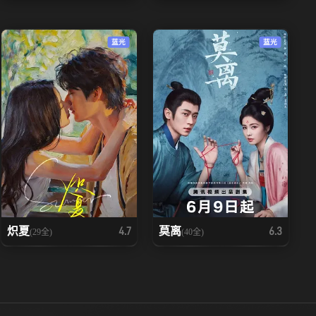
蓝光
蓝光
炽夏
莫离
4.7
6.3
(29全)
(40全)