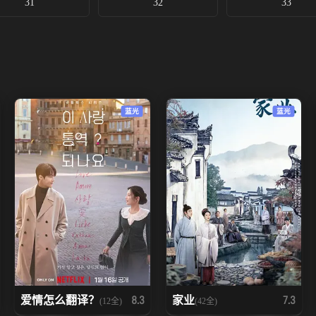
31
32
33
蓝光
蓝光
爱情怎么翻译？
家业
8.3
7.3
(12全)
(42全)