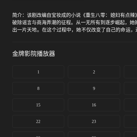
简介：
该剧改编自宝妆成的小说《重生八零：媳妇有点辣》
破除谣言与商海弄潮的征程。从一无所有到逐步崛起，她
出一片天地。在这个过程中，她不仅改变了自己的命运，
通往美好生活的关键。在这部剧中，观众将见证一个现代
金牌影院
播放器
1
2
8
9
15
16
22
23