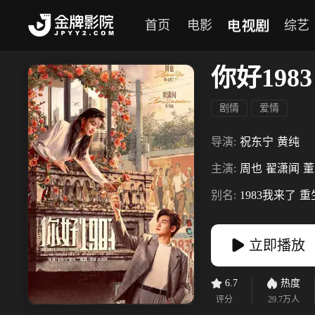
电视剧
首页
电影
综艺
你好1983
剧情
爱情
导演:
祝东宁
黄纯
主演:
周也
翟潇闻
董
别名:
1983我来了
重
立即播放
6.7
热度
评分
29.7万
人