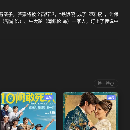
案子，警察将被全员辞退，“铁饭碗”成了“塑料碗”，为保
（周游 饰）、牛大轮（闫佩伦 饰）一家人，盯上了传说中
换一换
蓝光
蓝光