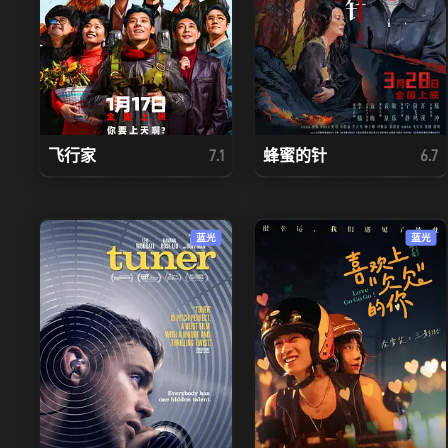
飞行家
蜂蜜的针
7.1
6.7
蓝光
蓝光