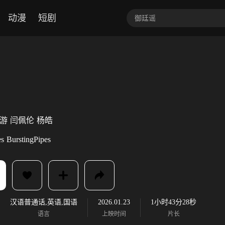
动漫
短剧
游
闫佩伦
杨皓
es
BurstingPipes
汉语普通话,英语,国语
2026.01.23
1小时43分28秒
语言
上映时间
片长