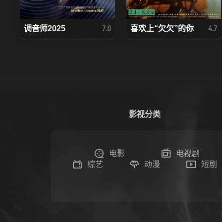
调音师2025
喜欢上“欠欠”的你
7.0
4.7
影视分类
电影
电视剧
综艺
动漫
短剧