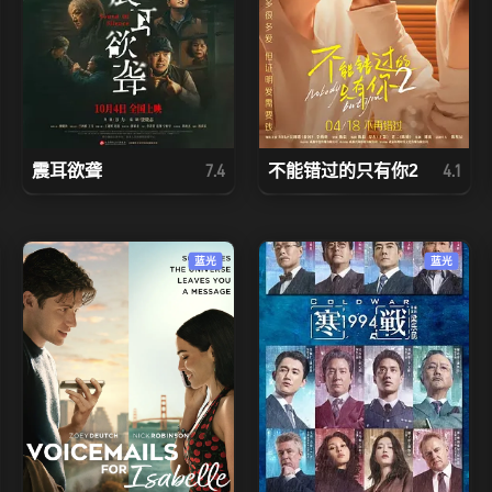
震耳欲聋
不能错过的只有你2
7.4
4.1
蓝光
蓝光