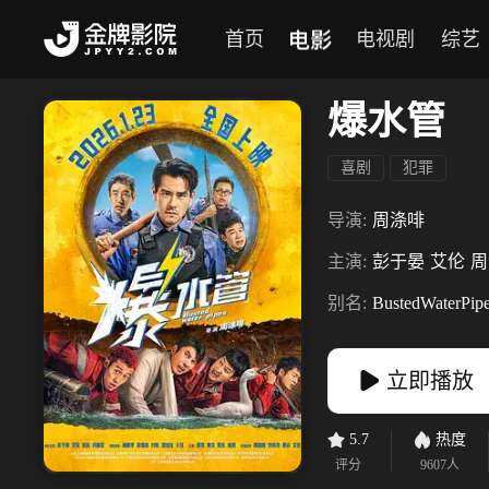
电影
首页
电视剧
综艺
爆水管
喜剧
犯罪
导演:
周涤啡
主演:
彭于晏
艾伦
周
别名:
BustedWaterPip
立即播放
5.7
热度
评分
9607
人