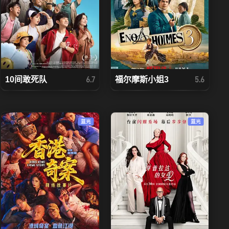
10间敢死队
福尔摩斯小姐3
6.7
5.6
蓝光
蓝光