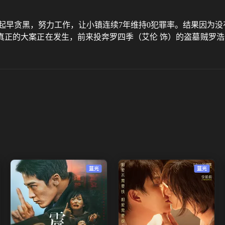
起早贪黑，努力工作，让小镇连续7年维持0犯罪率。结果因为没有
正的大案正在发生，前来投奔罗四季（艾伦 饰）的盗墓贼罗浩
蓝光
蓝光