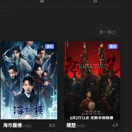
34
35
换一换
蓝光
蓝光
海市蜃楼
翘楚
8.3
4.9
(24全)
(24全)