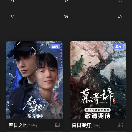
31
32
33
38
39
40
蓝光
蓝光
春日之地
白日提灯
5.6
6.7
(24全)
(41全)