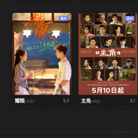
蓝光
蓝光
耀眼
主角
5.9
8.1
(30全)
(48全)