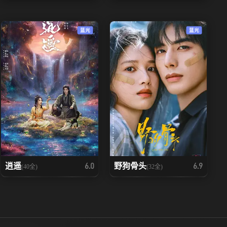
蓝光
蓝光
逍遥
野狗骨头
6.0
6.9
(40全)
(32全)