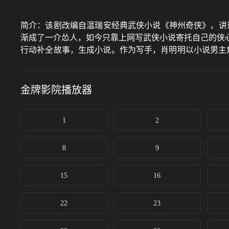
简介：
该剧改编自温瑞安经典武侠小说《神州奇侠》，讲
渐成了一介怂人，如今只靠上网写武侠小说寄托自己的侠
行动补全故事，生成小说。作为写手，肖明明以小说男主
等，从武力低微、奉行苟且偷生的剑客，经历重重考验，
金牌影院
播放器
1
2
8
9
15
16
22
23