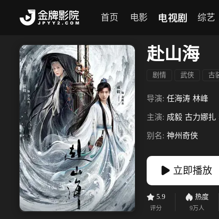
电视剧
首页
电影
综艺
赴山海
剧情
武侠
古
导演:
任海涛
林峰
主演:
成毅
古力娜扎
别名:
神州奇侠
立即播放
5.9
热度
评分
9万
人