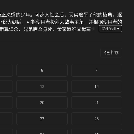
满正义感的少年。可步入社会后，现实磨平了他的棱角，逐
小说大纲后，可将使用者投射为故事主角，并根据使用者的
的暗算追杀、兄弟唐柔身死、萧家遭难父母离世
排序
6
7
13
14
20
21
27
28