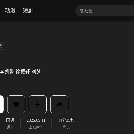
动漫
短剧
装
李凯馨
徐振轩
刘梦
国语
2025.09.11
44分35秒
语言
上映时间
片长