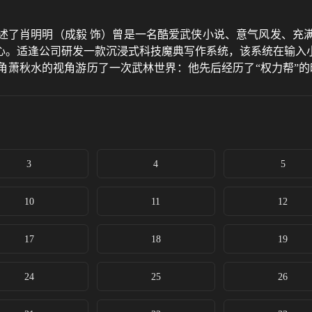
述了肖明明（成毅 饰）曾是一名酷爱武侠小说、意气风发、充
心。适逢公司研发一款沉浸式科技魔典写作系统，该系统在输入
角萧秋水的视角游历了一次武林世界：他先后经历了“权力帮”
逐步成长为一代侠者的故事。
3
4
5
10
11
12
17
18
19
24
25
26