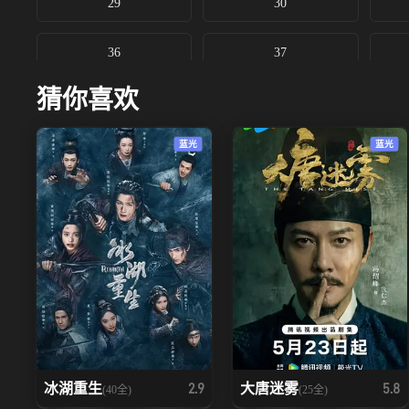
29
30
36
37
猜你喜欢
蓝光
蓝光
冰湖重生
大唐迷雾
2.9
5.8
(40全)
(25全)