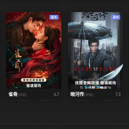
蓝光
蓝光
雀骨
暗河传
6.7
7.3
(28全)
(38全)