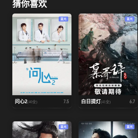
猜你喜欢
蓝光
蓝光
问心2
白日提灯
7.5
6.7
(40全)
(41全)
蓝光
蓝光