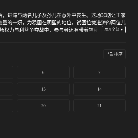
，进涛与两名儿子及孙儿在意外中丧生。这场悲剧让王家
较量的一妍，为稳固在明塱的地位，试图拉拢进涛的两位儿
场权力与利益争夺战中，参与者还有带着神秘
排序
6
7
13
14
20
21