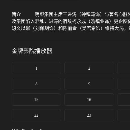
简介：
明塱集团主席王进涛（钟镇涛饰）与著名心脏外
及集团陷入混乱，进涛的宿敌柯永成（汤镇业饰）更企图
媳文以珈（刘佩玥饰）和陈丽雪（吴若希饰）维持大局，
身份、与以珈有过一段情的戴德桥（陈展鹏饰）……
金牌影院
播放器
1
2
8
9
15
16
22
23