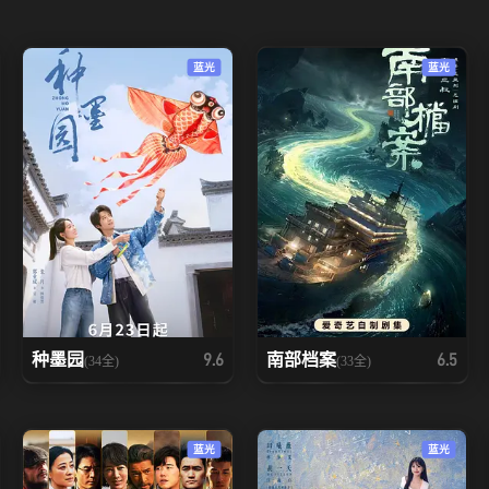
蓝光
蓝光
种墨园
南部档案
9.6
6.5
(34全)
(33全)
蓝光
蓝光