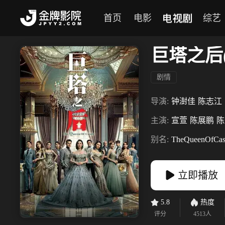
电视剧
首页
电影
综艺
巨塔之后
剧情
导演:
钟澍佳
陈志江
主演:
宣萱
陈展鹏
陈
别名:
TheQueenOfCas
立即播放
5.8
热度
评分
4513
人