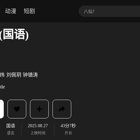
动漫
短剧
(国语)
炜
刘佩玥
钟镇涛
tle
国语
2025.08.27
43分7秒
语言
上映时间
片长