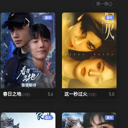
换一换
蓝光
蓝光
春日之地
这一秒过火
5.6
5.0
(24全)
(33全)
蓝光
蓝光