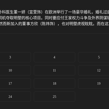
科医生董一妍（宣萱饰）在欧洲举行了一场豪华婚礼，婚礼过后
伺机夺取明塱的核心项目。同时要应付王家权力斗争及外界阴谋
然而新加入的董事方欣（陈炜饰），也对明塱虎视眈眈。而在这
3
4
5
10
11
12
17
18
19
24
25