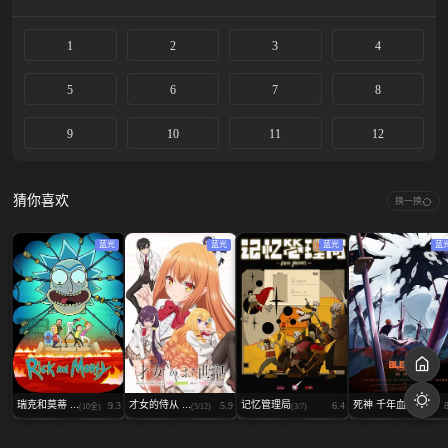
1
2
3
4
5
6
7
8
9
10
11
12
猜你喜欢
换一换
蓝光
蓝光
蓝光
蓝
瑞克和莫蒂 ...
才女的侍从 ...
记忆管理局
死神 千年血...
9.3
5.9
6.4
(10全)
(5/12)
(3/7)
(2/13)