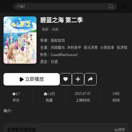
八仙！
碧蓝之海 第二季
喜剧
动画
导演：
高松信司
主演：
内田雄马
木村良平
安元洋贵
小西克幸
安济知
别名：
GrandBlueSeason2
语言：
日语
立即播放
2025.07.07
24分
8.7
1.8万
评分
热度
上映时间
时间
简介：
金牌影院
播放器
排序